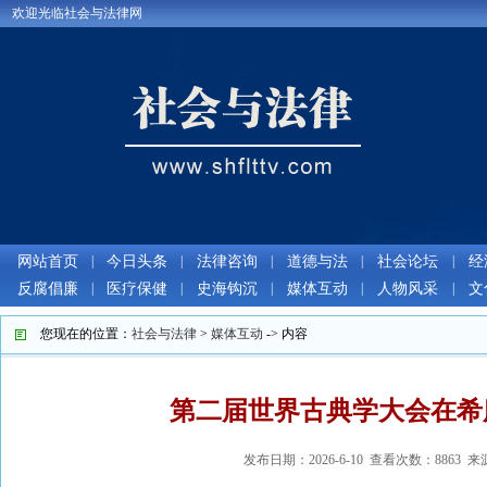
欢迎光临社会与法律网
网站首页
|
今日头条
|
法律咨询
|
道德与法
|
社会论坛
|
经
反腐倡廉
|
医疗保健
|
史海钩沉
|
媒体互动
|
人物风采
|
文
您现在的位置：
社会与法律
>
媒体互动
-> 内容
第二届世界古典学大会在希
发布日期：2026-6-10 查看次数：8863 