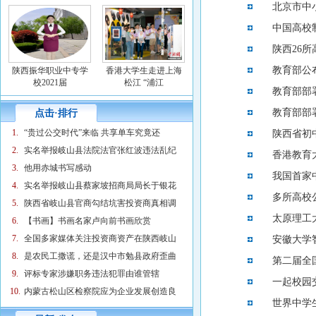
北京市中
中国高校
陕西26
教育部公
陕西振华职业中专学
香港大学生走进上海
校2021届
松江 “浦江
教育部部
教育部部
点击·排行
1.
“贵过公交时代”来临 共享单车究竟还
陕西省初
2.
实名举报岐山县法院法官张红波违法乱纪
香港教育
3.
他用赤城书写感动
我国首家
4.
实名举报岐山县蔡家坡招商局局长于银花
多所高校
5.
陕西省岐山县官商勾结坑害投资商真相调
太原理工
6.
【书画】书画名家卢向前书画欣赏
7.
全国多家媒体关注投资商资产在陕西岐山
安徽大学
8.
是农民工撒谎，还是汉中市勉县政府歪曲
第二届全
9.
评标专家涉嫌职务违法犯罪由谁管辖
一起校园
10.
内蒙古松山区检察院应为企业发展创造良
世界中学