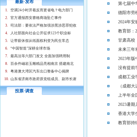
最新·发布
第七届中
1.
空调24小时开着反而更省电？电力部门
德阳市劳
2.
官方通报西安赛格商场坠亡事件
2024年
3.
司法部：要依法严格加强涉黑涉恶罪犯收
教育部：2
4.
人社部面向社会公开征求123个职业标
甘肃高校
5.
让带薪休假从纸面权利变为民生常态
6.
“中国智造”深耕全球市场
未来三年
7.
最高法等六部门发文 全面加强聘用制
2023
8.
百余件岫岩玉雕精品亮相南京 搭建南北
没有提前
9.
粤港澳大湾区汽车出口整备中心揭牌
成都工业
10.
山东省济南市政府原党组成员、副市长谢
（成都大
投票·调查
上半年全
2023暑
香港大学
教育部持