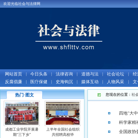
欢迎光临社会与法律网
网站首页
|
今日头条
|
法律咨询
|
道德与法
|
社会论坛
|
经
反腐倡廉
|
医疗保健
|
史海钩沉
|
媒体互动
|
人物风采
|
文
您现在的位置：
社
热门·图文
四地“大
科学家精
成都工业学院开展暑
上半年全国社会组织
全国政协
期“三下乡”
共招聘高校毕