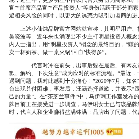
现，近些年，更多明星不再以代言人身份为商家和产
官”“首席产品官”“产品投资人”等身份活跃于部分商
避相关风险的同时，以更大的诱惑力吸引加盟商的进
上述小仙炖品牌官方网站就宣称，其明星用户、
吴晓波等。近年来也涌现出不少主打明星投资人概念
内人士指出，用“明星投资人”概念的最终目的，“赚
卖一杯奶茶、做一桌火锅‘回血’快得多”。
——代言时冲在前头，出事后躲在最后。有网友调
歉、解约、下次注意”成为应对的标准流程。“最近，
遇到问题，我对此感到十分痛心！”2020年7月，知
台出现兑付困难，事发后，汪涵选择道歉，并表示“跟
己的力量”。在“茶芝兰事件”中，马伊琍工作室发布
牌目前正在接受进一步调查，马伊琍女士已与该品牌
时，代言人和企业赚得盆满钵满；品牌出了问题，代