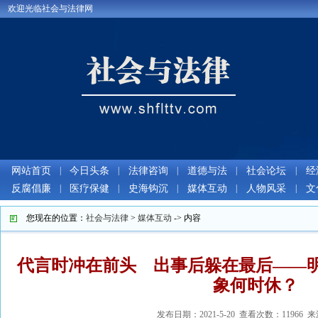
欢迎光临社会与法律网
网站首页
|
今日头条
|
法律咨询
|
道德与法
|
社会论坛
|
经
反腐倡廉
|
医疗保健
|
史海钩沉
|
媒体互动
|
人物风采
|
文
您现在的位置：
社会与法律
>
媒体互动
-> 内容
代言时冲在前头 出事后躲在最后——
象何时休？
发布日期：2021-5-20 查看次数：11966