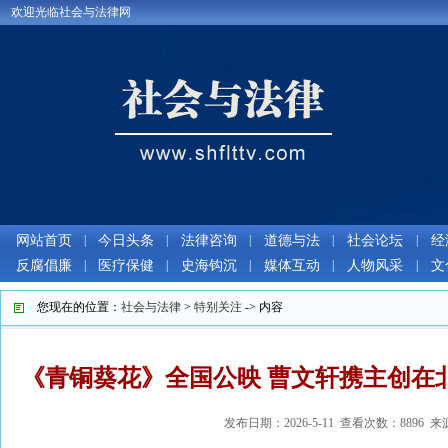
欢迎光临社会与法律网
网站首页
|
今日头条
|
法律咨询
|
道德与法
|
社会论坛
|
经
反腐倡廉
|
医疗保健
|
史海钩沉
|
媒体互动
|
人物风采
|
文
您现在的位置：
社会与法律
>
特别关注
-> 内容
《青铜葵花》全国公映 曹文轩携主创在
发布日期：2026-5-11 查看次数：8896 