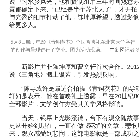
说中的水乡风光，他和摄制组用三年时间熟悉
置都确定下来、“已经是半个苏北人了”，才开拍
与充盈的细节打动了他，陈坤厚希望，透过影
给更多人。
5月8日晚，电影《青铜葵花》全国首映礼在北京大学举行
的创作与呈现进行了交流。图为活动现场。
中新网
记者 
新影片并非陈坤厚和曹文轩首次合作。201
说《三角地》搬上银幕，引发热烈反响。
“陈导或许是最适合拍摄《青铜葵花》的导演
轩如是表示。他在首映礼上透露，早在20世纪8
全部影片，文学创作亦受其美学风格影响。
当天，银幕上光影流转，台下有观众随故事
史从开始到现在，一直在做“感动”的文章，悲
来，观众感受到悲悯，这部电影就是一部成功