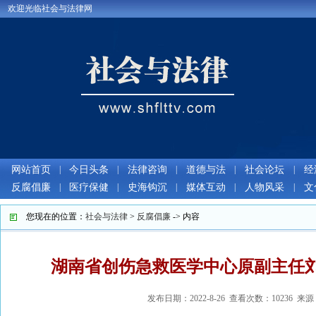
欢迎光临社会与法律网
网站首页
|
今日头条
|
法律咨询
|
道德与法
|
社会论坛
|
经
反腐倡廉
|
医疗保健
|
史海钩沉
|
媒体互动
|
人物风采
|
文
您现在的位置：
社会与法律
>
反腐倡廉
-> 内容
湖南省创伤急救医学中心原副主任
发布日期：2022-8-26 查看次数：10236 