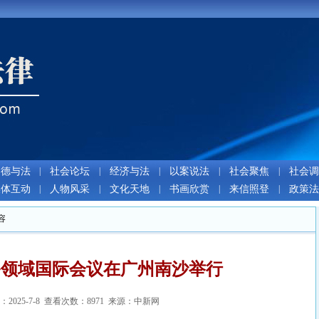
道德与法
|
社会论坛
|
经济与法
|
以案说法
|
社会聚焦
|
社会调
媒体互动
|
人物风采
|
文化天地
|
书画欣赏
|
来信照登
|
政策法
容
备领域国际会议在广州南沙举行
2025-7-8 查看次数：8971 来源：中新网