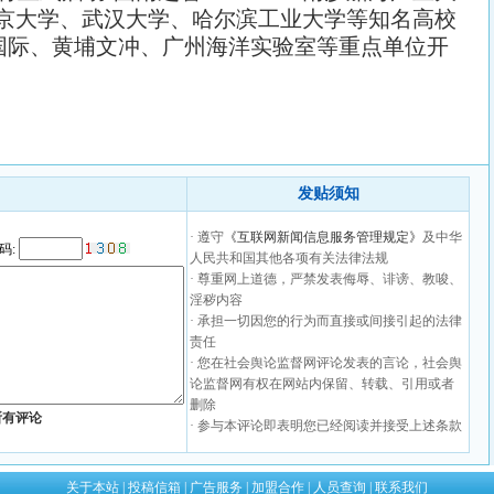
京大学、武汉大学、哈尔滨工业大学等知名高校
船国际、黄埔文冲、广州海洋实验室等重点单位开
发贴须知
· 遵守
《互联网新闻信息服务管理规定》
及中华
码:
人民共和国其他各项有关法律法规
· 尊重网上道德，严禁发表侮辱、诽谤、教唆、
淫秽内容
· 承担一切因您的行为而直接或间接引起的法律
责任
· 您在社会舆论监督网评论发表的言论，社会舆
论监督网有权在网站内保留、转载、引用或者
删除
所有评论
· 参与本评论即表明您已经阅读并接受上述条款
关于本站
|
投稿信箱
|
广告服务
|
加盟合作
|
人员查询
|
联系我们