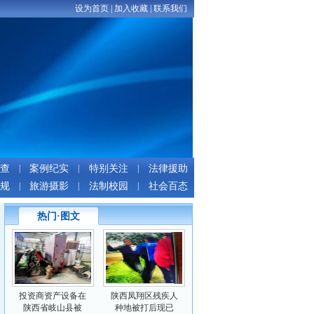
设为首页
|
加入收藏
|
联系我们
查
|
案例纪实
|
特别关注
|
法律援助
规
|
旅游摄影
|
法制校园
|
社会百态
热门·图文
投资商资产设备在
陕西凤翔区残疾人
陕西省岐山县被
种地被打后现已