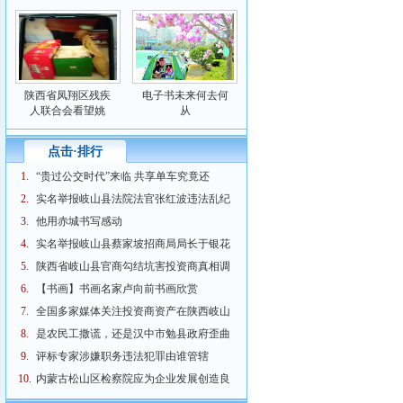
陕西省凤翔区残疾
电子书未来何去何
人联合会看望姚
从
点击·排行
1.
“贵过公交时代”来临 共享单车究竟还
2.
实名举报岐山县法院法官张红波违法乱纪
3.
他用赤城书写感动
4.
实名举报岐山县蔡家坡招商局局长于银花
5.
陕西省岐山县官商勾结坑害投资商真相调
6.
【书画】书画名家卢向前书画欣赏
7.
全国多家媒体关注投资商资产在陕西岐山
8.
是农民工撒谎，还是汉中市勉县政府歪曲
9.
评标专家涉嫌职务违法犯罪由谁管辖
10.
内蒙古松山区检察院应为企业发展创造良