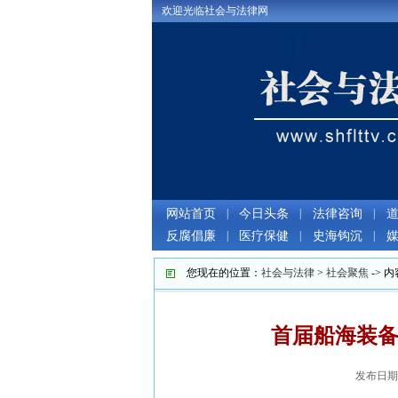
欢迎光临社会与法律网
网站首页
|
今日头条
|
法律咨询
|
反腐倡廉
|
医疗保健
|
史海钩沉
|
您现在的位置：
社会与法律
>
社会聚焦
-> 内
首届船海装
发布日期：