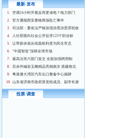
最新·发布
1.
空调24小时开着反而更省电？电力部门
2.
官方通报西安赛格商场坠亡事件
3.
司法部：要依法严格加强涉黑涉恶罪犯收
4.
人社部面向社会公开征求123个职业标
5.
让带薪休假从纸面权利变为民生常态
6.
“中国智造”深耕全球市场
7.
最高法等六部门发文 全面加强聘用制
8.
百余件岫岩玉雕精品亮相南京 搭建南北
9.
粤港澳大湾区汽车出口整备中心揭牌
10.
山东省济南市政府原党组成员、副市长谢
投票·调查